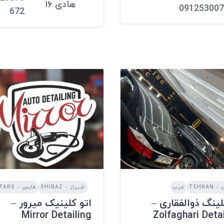
هادی ۱۶
091253007
672
TEHRAN
غرب
شیراز – SHIRAZ
فارس – FARS
لینگ ذوالفقاری –
اتو کلینیک میرور –
Mirror Detailing
Zolfaghari Deta