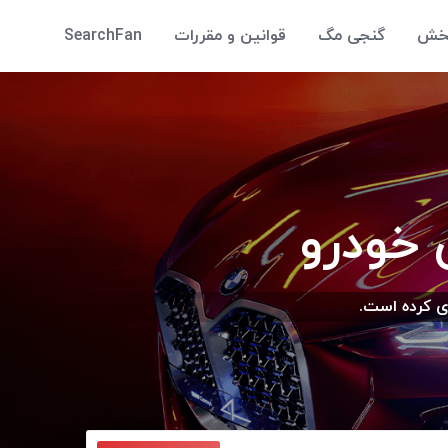
پخش
گنجی مگ
قوانین و مقررات
SearchFan
 خودرو
ی کرده است.