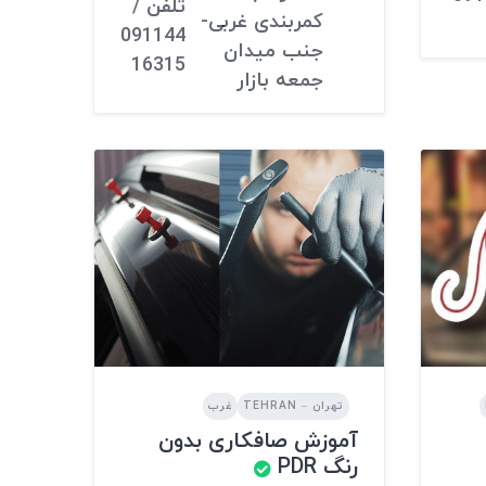
تلفن /
کمربندی غربی-
091144
جنب میدان
16315
جمعه بازار
تهران – TEHRAN
غرب
آموزش صافکاری بدون
رنگ PDR