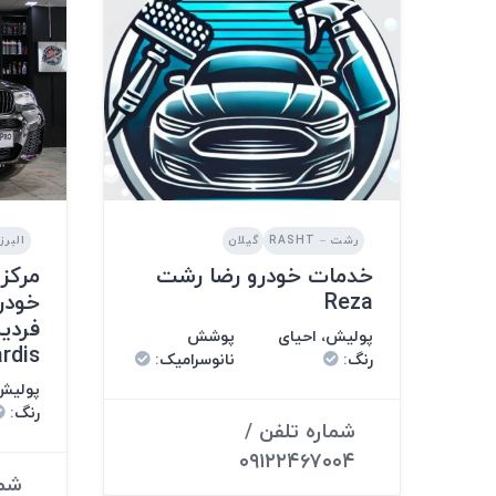
رشت – RASHT
گیلان
البرز – Z
خدمات خودرو رضا رشت
مرکز
Reza
خودر
پولیش، احیای
پوشش
rdis
رنگ
:
نانوسرامیک
:
پولیش،
رنگ
:
شماره تلفن /
۰۹۱۲۲۴۶۷۰۰۴
شما