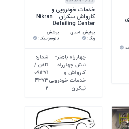
گرگان – GORGAN
خدمات خودرویی و
کارواش نیکران – Nikran
ی
Detailing Center
پولیش، احیای
پوشش
رنگ
:
نانوسرامیک
:
ک
:
چهارراه باهنر-
شماره
نبش چهارراه
تلفن /
کارواش و
۰۹۱۲۷۱
خدمات خودرویی
۴۳۷۳
نیکران
۲