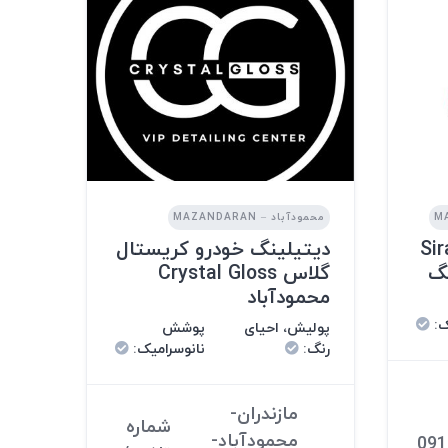
محمودآباد – MAZANDARAN
Sir
دیتیلینگ خودرو کریستال
نگ
گلاس Crystal Gloss
محمودآباد
ک
:
پولیش، احیای
پوشش
رنگ
:
نانوسرامیک
:
مازندران-
شماره
محمودآباد-
091