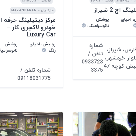
SHIRAZ
فارس – FARS
چالوس – CHALUS
گ اچ 2 شیراز
مازندران – MAZANDARAN
مرکز دیتیلینگ حرفه ا
 احیای
پوشش
نانوسرامیک
:
خودرو لاکچری کار –
Luxury Car
پولیش، احیای
پوشش
شماره
ارس، شیراز،
رنگ
:
نانوسرامی
تلفن /
لوار خرمشهر،
0933723
بش کوچه 47
شماره تلفن /
3375
09118031775