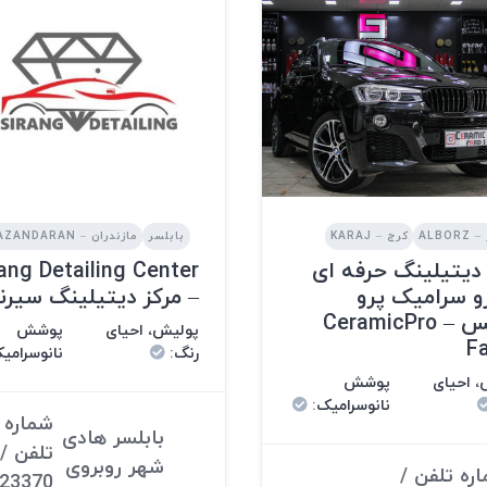
ALBOR
کرج – KARAJ
بابلسر
مازندران – MAZANDARAN
 دیتیلینگ حرفه ای
ang Detailing Center
و سرامیک پرو
– مرکز دیتیلینگ سیر
فردیس – CeramicPro
پولیش، احیای
پوشش
Fa
رنگ
:
نانوسرامی
 احیای
پوشش
نانوسرامیک
:
شماره
بابلسر هادی
تلفن /
شهر روبروی
ره تلفن /
23370