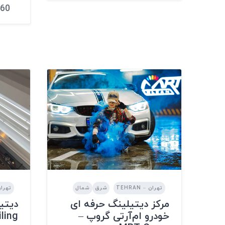
60
تهران – TEHRAN
شرق
شمال
تهران – 
مرکز دیتیلینگ حرفه ای
دیتی
خودرو ام‌آر‌تی گروپ –
iling