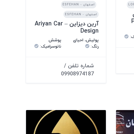
اصفهان – ESFEHAN
اصفهان – ESFEHAN
آرین دیزاین – Ariyan Car
Design
ک
:
پولیش، احیای
پوشش
رنگ
:
نانوسرامیک
:
شماره تلفن /
09908974187