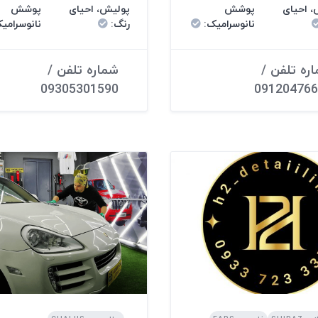
 احیای
پوشش
پولیش، احیای
پوشش
نانوسرامیک
:
رنگ
:
نانوسرامی
ره تلفن /
شماره تلفن /
09305301590
091204766