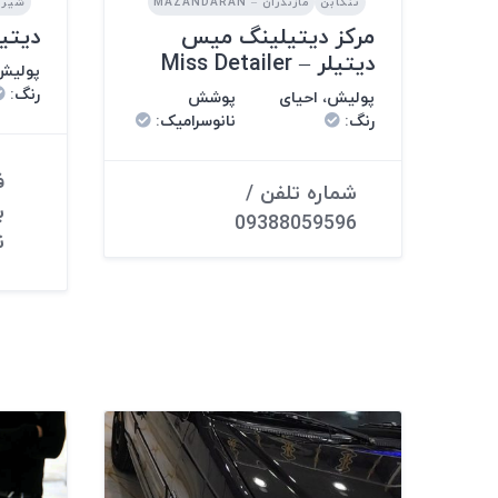
تنکابن
مازندران – MAZANDARAN
شیراز – 
مرکز دیتیلینگ میس
دیتیلین
دیتیلر – Miss Detailer
پولیش،
رنگ
:
پولیش، احیای
پوشش
رنگ
:
نانوسرامیک
:
ف
شماره تلفن /
ب
09388059596
ن