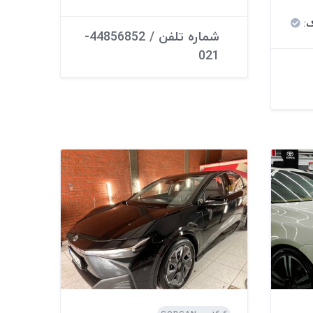
ک
:
شماره تلفن / 44856852-
021