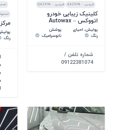
قزوین – QAZVIN
قزوین – QAZVIN
اصفهان –
کلینیک زیبایی خودرو
اصفهان – N
اتووکس – Autowax
مرکز 
پولیش، احیای
پوشش
پولیش،
رنگ
:
نانوسرامیک
:
رنگ
:
شماره تلفن /
ا
09122381074
م
س
م
ا