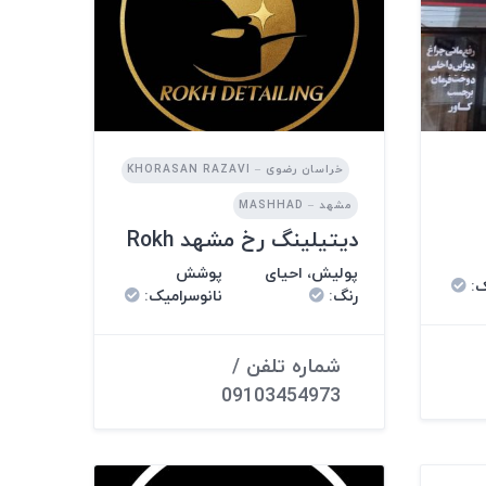
خراسان رضوی – KHORASAN RAZAVI
مشهد – MASHHAD
دیتیلینگ رخ مشهد Rokh
پولیش، احیای
پوشش
ک
:
رنگ
:
نانوسرامیک
:
شماره تلفن /
09103454973