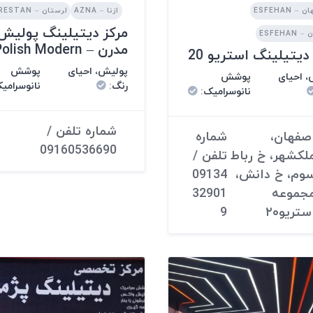
 ESFEHAN
ازنا – AZNA
لرستان – LORESTAN
مرکز دیتیلینگ پولیش
ESFEHA
مدرن – Polish Modern
دیتیلینگ استریو 20
پولیش، احیای
پوشش
 احیای
پوشش
رنگ
:
نانوسرامی
نانوسرامیک
:
شماره تلفن /
صفهان،
شماره
09160536690
لکشهر، خ رباط
تلفن /
وم، خ دانش،
09134
جموعه
32901
ستریو۲۰
9