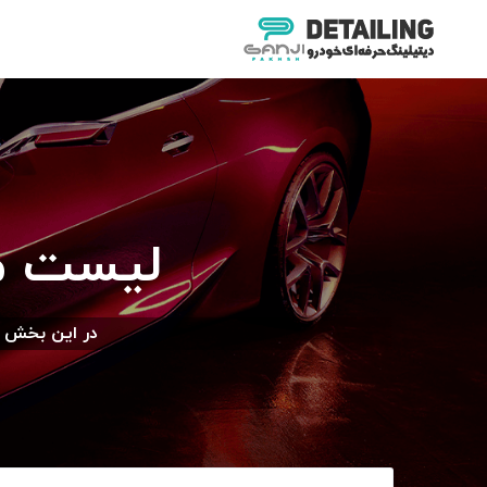
رش
ه
حتوا
لیست مر
در این بخش گ