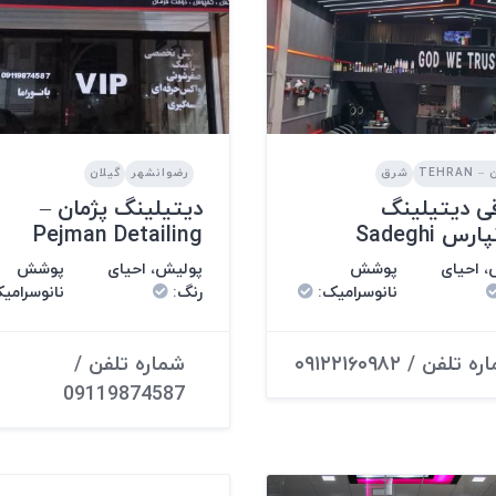
TEHRAN
شرق
رضوانشهر
گیلان
ی دیتیلینگ
دیتیلینگ پژمان –
رس Sadeghi
Pejman Detailing
 احیای
پوشش
پولیش، احیای
پوشش
نانوسرامیک
:
رنگ
:
نانوسرامی
 تلفن / ۰۹۱۲۲۱۶۰۹۸۲
شماره تلفن /
09119874587