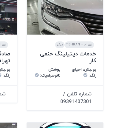
تهران – TEHRAN
مرکز
تهران – 
خدمات دیتیلینگ حنفی
صادق
کار
تهرانپا
پولیش، احیای
پوشش
پولیش،
رنگ
:
نانوسرامیک
:
رنگ
:
شماره تلفن /
شماره
09391407301