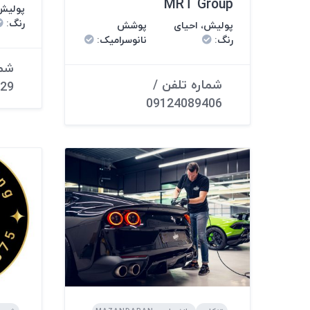
MRT Group
پولیش،
رنگ
:
پولیش، احیای
پوشش
رنگ
:
نانوسرامیک
:
شما
شماره تلفن /
29
09124089406