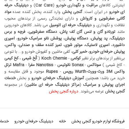
اینترنتی کالاهای
مراقبت و نگهداری خودرو
(
Car Care
) و
دیتیلینگ حرفه
ای خودرو
در ایران است.
گنجی پخش
وارد کننده، پخش کننده عمده
مواد
گالنی صفرشویی و کارواش
و دارای نمایندگی رسمی از برندهای محبوب
نظافت و نگهداری و
دیتیلینگ حرفه ای اتومبیل
می باشد. کالاهای خودرویی
مانند
تورنادو گان و لنس گان کف پاش
،
دستگاه صفرشویی
،
فرچه و برس
دیتیلینگ
،
پد پولیش
،
دستگاه پولیش
،
پوشش نانو سرامیک خودرو
،
اسپری
داشبورد
،
اسپری لاستیک
،
موتور شوی
،
تمیز کننده سقف و صندلی
،
واکس
،
پولیش حرفه‌ای خودرو
،
خمیر کلی
،
کفی ماشین
و
کفپوش خودرو
و... با تنوعی
بی‌نظیر از برندهای برتر نظیر
کوکمی
-
Koch Chemie
(
کُخ شیمی
،
کخ کیمی
-
کاخ شیمی
)
سوناکس
-
Sonax
نانوتیس
-
Nanotiss
مفرا
-
Mafra
ترتل
واکس
3M
ورث
-
وورث
-
Wurth
روپس
-
Rupes
موجود و قابل مقایسه و
خرید می باشد؛ همچنین
آموزش دیتیلینگ حرفه‌ای خودرو
و بخش
خدمات
اجرای پولیش و سرامیک
(
مراکز دیتیلینگ حرفه ای ماشین
) در مجموعه
گنجی پخش
عرضه می‏‏‏‌شوند.
درباره گنجی پخش
فروشگاه لوازم خودرو گنجی پخش
خانه
دیتیلینگ حرفه‌ای خودرو
خدمات