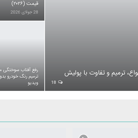
قیمت (۲۰۲۶)
28 جولای 2026
رفع آفتاب سوختگی م
ترمیم رنگ خودرو بد
18
ویدیو