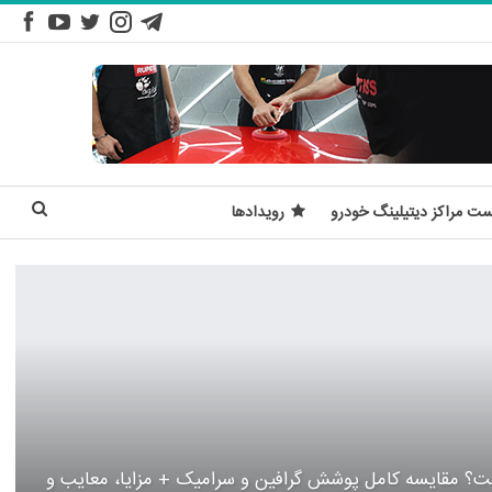
ست مراکز دیتیلینگ خودرو
رویدادها
ت؟ مقایسه کامل پوشش گرافین و سرامیک + مزایا، معایب و