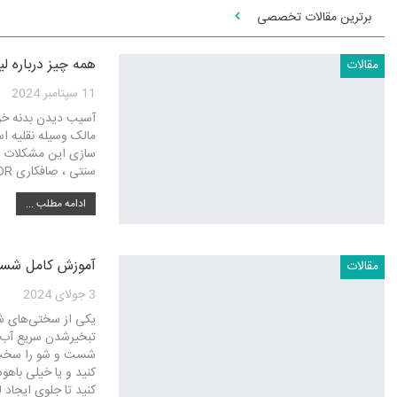
برترین مقالات تخصصی
همه چیز درباره ل
مقالات
11 سپتامبر 2024
آسیب دیدن بدنه خو
مالک وسیله نقلیه 
سازی این مشکلات ب
سنتی ، صافکاری PDR و روش لیسه گیری و یا قلم گیری.
ادامه مطلب ...
آموزش کامل شستش
مقالات
3 جولای 2024
یکی از سختی‌های ش
تبخیرشدن سریع آب 
شست و شو را سخت م
کنید و یا خیلی باهوش
کنید تا جلوی ایجاد 