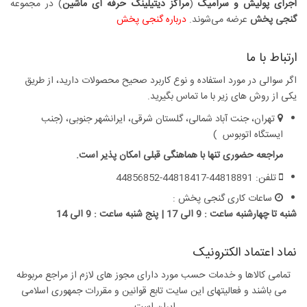
اجرای پولیش و سرامیک
(
مراکز دیتیلینگ حرفه ای ماشین
) در مجموعه
گنجی پخش
عرضه می‏‏‏‌شوند.
درباره گنجی پخش
ارتباط با ما
اگر سوالی در مورد استفاده و نوع کاربرد صحیح محصولات دارید، از طریق
یکی از روش های زیر با ما تماس بگیرید.
تهران، جنت آباد شمالی، گلستان شرقی، ایرانشهر جنوبی، (جنب
ایستگاه اتوبوس )
مراجعه حضوری تنها با هماهنگی قبلی امکان پذیر است.
تلفن: 44818891-44818417-44856852
ساعات کاری گنجی پخش :
شنبه تا چهارشنبه ساعت : 9 الی 17 | پنج شنبه ساعت : 9 الی 14
نماد اعتماد الکترونیک
تمامی کالاها و خدمات حسب مورد دارای مجوز های لازم از مراجع مربوطه
می باشند و فعالیتهای این سایت تابع قوانین و مقررات جمهوری اسلامی