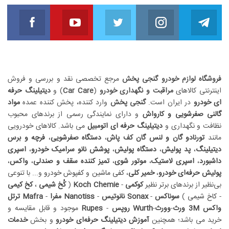
book
Youtube
Twitter
Instagram
Telegram
مارا دنبال کنید
مارا دنبال کنید
مارا دنبال کنید
مارا دنبال کنید
مارا 
فروشگاه لوازم خودرو گنجی پخش
مرجع تخصصی نقد و بررسی و فروش
اینترنتی کالاهای
مراقبت و نگهداری خودرو
(
Car Care
) و
دیتیلینگ حرفه
ای خودرو
در ایران است.
گنجی پخش
وارد کننده، پخش کننده عمده
مواد
گالنی صفرشویی و کارواش
و دارای نمایندگی رسمی از برندهای محبوب
نظافت و نگهداری و
دیتیلینگ حرفه ای اتومبیل
می باشد. کالاهای خودرویی
مانند
تورنادو گان و لنس گان کف پاش
،
دستگاه صفرشویی
،
فرچه و برس
دیتیلینگ
،
پد پولیش
،
دستگاه پولیش
،
پوشش نانو سرامیک خودرو
،
اسپری
داشبورد
،
اسپری لاستیک
،
موتور شوی
،
تمیز کننده سقف و صندلی
،
واکس
،
پولیش حرفه‌ای خودرو
،
خمیر کلی
،
کفی ماشین
و
کفپوش خودرو
و... با تنوعی
بی‌نظیر از برندهای برتر نظیر
کوکمی
-
Koch Chemie
(
کُخ شیمی
،
کخ کیمی
-
کاخ شیمی
)
سوناکس
-
Sonax
نانوتیس
-
Nanotiss
مفرا
-
Mafra
ترتل
واکس
3M
ورث
-
وورث
-
Wurth
روپس
-
Rupes
موجود و قابل مقایسه و
خرید می باشد؛ همچنین
آموزش دیتیلینگ حرفه‌ای خودرو
و بخش
خدمات