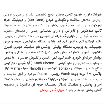
فروشگاه لوازم خودرو گنجی پخش
مرجع تخصصی نقد و بررسی و فروش
اینترنتی کالاهای
مراقبت و نگهداری خودرو
(
Car Care
) و
دیتیلینگ حرفه
ای خودرو
در ایران است.
گنجی پخش
وارد کننده، پخش کننده عمده
مواد
گالنی صفرشویی و کارواش
و دارای نمایندگی رسمی از برندهای محبوب
نظافت و نگهداری و
دیتیلینگ حرفه ای اتومبیل
می باشد. کالاهای خودرویی
مانند
تورنادو گان و لنس گان کف پاش
،
دستگاه صفرشویی
،
فرچه و برس
دیتیلینگ
،
پد پولیش
،
دستگاه پولیش
،
پوشش نانو سرامیک خودرو
،
اسپری
داشبورد
،
اسپری لاستیک
،
موتور شوی
،
تمیز کننده سقف و صندلی
،
واکس
،
پولیش حرفه‌ای خودرو
،
خمیر کلی
،
کفی ماشین
و
کفپوش خودرو
و... با تنوعی
بی‌نظیر از برندهای برتر نظیر
کوکمی
-
Koch Chemie
(
کُخ شیمی
،
کخ کیمی
-
کاخ شیمی
)
سوناکس
-
Sonax
نانوتیس
-
Nanotiss
مفرا
-
Mafra
ترتل
واکس
3M
ورث
-
وورث
-
Wurth
روپس
-
Rupes
موجود و قابل مقایسه و
خرید می باشد؛ همچنین
آموزش دیتیلینگ حرفه‌ای خودرو
و بخش
خدمات
اجرای پولیش و سرامیک
(
مراکز دیتیلینگ حرفه ای ماشین
) در مجموعه
گنجی پخش
عرضه می‏‏‏‌شوند.
درباره گنجی پخش