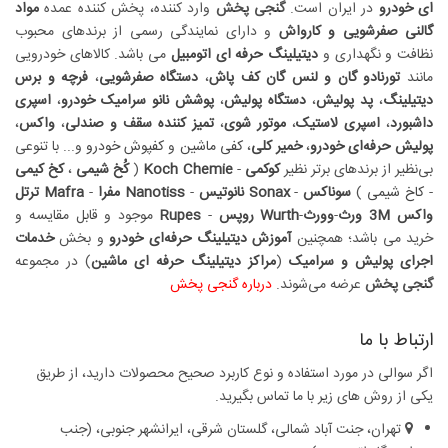
ای خودرو
در ایران است.
گنجی پخش
وارد کننده، پخش کننده عمده
مواد
گالنی صفرشویی و کارواش
و دارای نمایندگی رسمی از برندهای محبوب
نظافت و نگهداری و
دیتیلینگ حرفه ای اتومبیل
می باشد. کالاهای خودرویی
مانند
تورنادو گان و لنس گان کف پاش
،
دستگاه صفرشویی
،
فرچه و برس
دیتیلینگ
،
پد پولیش
،
دستگاه پولیش
،
پوشش نانو سرامیک خودرو
،
اسپری
داشبورد
،
اسپری لاستیک
،
موتور شوی
،
تمیز کننده سقف و صندلی
،
واکس
،
پولیش حرفه‌ای خودرو
،
خمیر کلی
،
کفی ماشین
و
کفپوش خودرو
و... با تنوعی
بی‌نظیر از برندهای برتر نظیر
کوکمی
-
Koch Chemie
(
کُخ شیمی
،
کخ کیمی
-
کاخ شیمی
)
سوناکس
-
Sonax
نانوتیس
-
Nanotiss
مفرا
-
Mafra
ترتل
واکس
3M
ورث
-
وورث
-
Wurth
روپس
-
Rupes
موجود و قابل مقایسه و
خرید می باشد؛ همچنین
آموزش دیتیلینگ حرفه‌ای خودرو
و بخش
خدمات
اجرای پولیش و سرامیک
(
مراکز دیتیلینگ حرفه ای ماشین
) در مجموعه
گنجی پخش
عرضه می‏‏‏‌شوند.
درباره گنجی پخش
ارتباط با ما
اگر سوالی در مورد استفاده و نوع کاربرد صحیح محصولات دارید، از طریق
یکی از روش های زیر با ما تماس بگیرید.
تهران، جنت آباد شمالی، گلستان شرقی، ایرانشهر جنوبی، (جنب