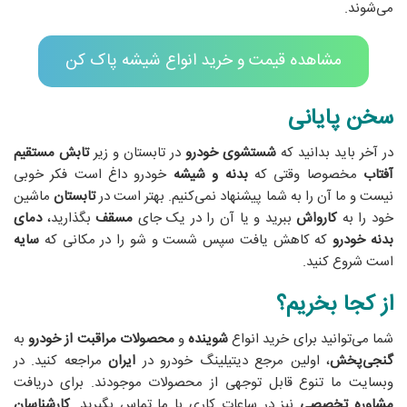
می‌شوند.
مشاهده قیمت و خرید انواع شیشه پاک کن
سخن پایانی
در آخر باید بدانید که
شستشوی خودرو
در تابستان و زیر
تابش مستقیم
آفتاب
مخصوصا وقتی که
بدنه و شیشه
خودرو داغ است فکر خوبی
نیست و ما آن را به شما پیشنهاد نمی‌کنیم. بهتر است در
تابستان
ماشین
خود را به
کارواش
ببرید و یا آن را در یک جای
مسقف
بگذارید،
دمای
بدنه خودرو
که کاهش یافت سپس شست و شو را در مکانی که
سایه
است شروع کنید.
از کجا بخریم؟
شما می‌توانید برای خرید انواع
شوینده
و
محصولات مراقبت از خودرو
به
گنجی‌پخش
، اولین مرجع دیتیلینگ خودرو در
ایران
مراجعه کنید. در
وبسایت ما تنوع قابل توجهی از محصولات موجودند. برای دریافت
مشاوره تخصصی
نیز در ساعات کاری با ما تماس بگیرید.
کارشناسان