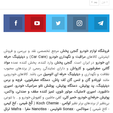
قبل
بعد
book
Youtube
Twitter
Instagram
Telegram
مارا دنبال کنید
مارا دنبال کنید
مارا دنبال کنید
مارا دنبال کنید
مارا 
فروشگاه لوازم خودرو گنجی پخش
مرجع تخصصی نقد و بررسی و فروش
اینترنتی کالاهای
مراقبت و نگهداری خودرو
(
Car Care
) و
دیتیلینگ حرفه
ای خودرو
در ایران است.
گنجی پخش
وارد کننده، پخش کننده عمده
مواد
گالنی صفرشویی و کارواش
و دارای نمایندگی رسمی از برندهای محبوب
نظافت و نگهداری و
دیتیلینگ حرفه ای اتومبیل
می باشد. کالاهای خودرویی
مانند
تورنادو گان و لنس گان کف پاش
،
دستگاه صفرشویی
،
فرچه و برس
دیتیلینگ
،
پد پولیش
،
دستگاه پولیش
،
پوشش نانو سرامیک خودرو
،
اسپری
داشبورد
،
اسپری لاستیک
،
موتور شوی
،
تمیز کننده سقف و صندلی
،
واکس
،
پولیش حرفه‌ای خودرو
،
خمیر کلی
،
کفی ماشین
و
کفپوش خودرو
و... با تنوعی
بی‌نظیر از برندهای برتر نظیر
کوکمی
-
Koch Chemie
(
کُخ شیمی
،
کخ کیمی
-
کاخ شیمی
)
سوناکس
-
Sonax
نانوتیس
-
Nanotiss
مفرا
-
Mafra
ترتل