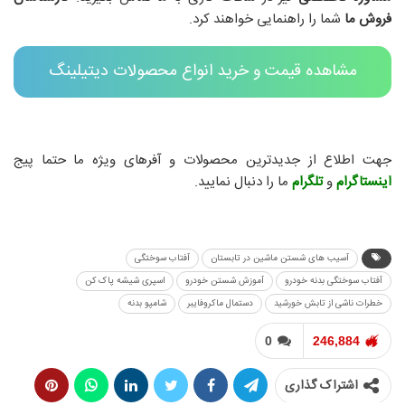
فروش ما
شما را راهنمایی خواهند کرد.
مشاهده قیمت و خرید انواع محصولات دیتیلینگ
خودرو
جهت اطلاع از جدیدترین محصولات و آفرهای ویژه ما حتما پیج
اینستاگرام
و
تلگرام
ما را دنبال نمایید.
آسیب های شستن ماشین در تابستان
آفتاب سوختگی
آفتاب سوختگی بدنه خودرو
آموزش شستن خودرو
اسپری شیشه پاک کن
خطرات ناشی از تابش خورشید
دستمال ماکروفایبر
شامپو بدنه
0
246,884
اشتراک گذاری