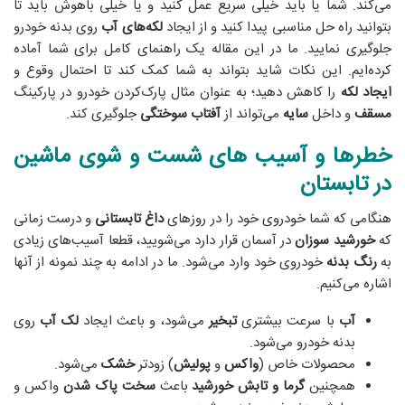
می‌کند. شما یا باید خیلی سریع عمل کنید و یا خیلی باهوش باید تا
بتوانید راه حل مناسبی پیدا کنید و از ایجاد
لکه‌های آب
روی بدنه خودرو
جلوگیری نمایید. ما در این مقاله یک راهنمای کامل برای شما آماده
کرده‌ایم. این نکات شاید بتواند به شما کمک‌ کند تا احتمال وقوع و
ایجاد لکه
را کاهش دهید؛ به عنوان مثال پارک‌کردن خودرو در پارکینگ
مسقف
و داخل
سایه
می‌تواند از
آفتاب سوختگی
جلوگیری کند.
خطرها و آسیب های شست و شوی ماشین
در تابستان
هنگامی که شما خودروی خود را در روزهای
داغ تابستانی
و درست زمانی
که
خورشید سوزان
در آسمان قرار دارد می‌شویید، قطعا آسیب‌های زیادی
به
رنگ بدنه
خودروی خود وارد می‌شود. ما در ادامه به چند نمونه از آنها
اشاره می‌کنیم.
آب
با سرعت بیشتری
تبخیر
می‌شود، و باعث ایجاد
لک آب
روی
بدنه خودرو می‌شود.
محصولات خاص (
واکس
و
پولیش
) زودتر
خشک
می‌شود.
همچنین
گرما و تابش خورشید
باعث
سخت پاک شدن
واکس و