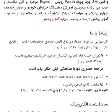
واکس
3M
ورث
-
وورث
-
Wurth
روپس
-
Rupes
موجود و قابل مقایسه و
خرید می باشد؛ همچنین
آموزش دیتیلینگ حرفه‌ای خودرو
و بخش
خدمات
اجرای پولیش و سرامیک
(
مراکز دیتیلینگ حرفه ای ماشین
) در مجموعه
گنجی پخش
عرضه می‏‏‏‌شوند.
درباره گنجی پخش
ارتباط با ما
اگر سوالی در مورد استفاده و نوع کاربرد صحیح محصولات دارید، از طریق
یکی از روش های زیر با ما تماس بگیرید.
تهران، جنت آباد شمالی، گلستان شرقی، ایرانشهر جنوبی، (جنب
ایستگاه اتوبوس )
مراجعه حضوری تنها با هماهنگی قبلی امکان پذیر است.
تلفن: 44818891-44818417-44856852
ساعات کاری گنجی پخش :
شنبه تا چهارشنبه ساعت : 9 الی 17 | پنج شنبه ساعت : 9 الی 14
نماد اعتماد الکترونیک