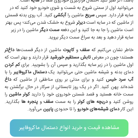
باشد، اگر صبر کنید احتمال قرارگیری خودرو‌ی شما در
سایه
است.
می‌توانید اول از سمتی شروع به شست و شوی خودرو خود کنید که در
سایه قرار دارد. سپس
سریع
ماشین را
آبکشی
کنید. آب روی بدنه قسمتی
از ماشین که در سایه است
دیرتر
شروع به خشک شدن می‌کند؛ پس بهتر
است ماشین را جا به جا کنید و این دفعه
سمت دیگر
ماشین را در زیر
سایه قرار دهید و بعد به سراغ سمت دیگر بروید.
خاطر نشان می‌کنیم که
سقف
و
کاپوت
ماشین از دیگر قسمت‌ها
داغ‌تر
هستند؛ چون در معرض
تابش مستقیم خورشید
قرار دارند و بهتر است که
اول ماشین را در زیر سایه بگذارید و سپس آن را بشویید. برای
کم کردن
دمای بدنه و شیشه ماشین حتی می‌توانید یک
دستمال ماکروفایبر
را با
آب سرد خیس
کنید و برای مدتی بر روی مناطقی از ماشین که
داغ
شده‌اند پهن کنید. اگر در یک روز تابستانی از سرکار در حال برگشتن به
سمت خانه هستید و قصد شستن خودروی خود را دارید
کولر ماشین
را
روشن کنید و
دریچه های کولر
را به سمت
سقف
و
پنجره ها
بگذارید.
این کار
دمای شیشه‌های خودرو
را تا حدودی
پایین
می‌آورد.
مشاهده قیمت و خرید انواع دستمال ماکروفایبر