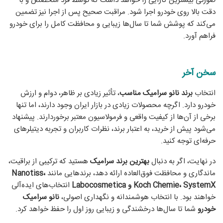
صورتی بیشترین کارایی را خواهد داشت که توسط فرد متخصص و با
دقت بالا روی خودرو اجرا شود. مراقبت صحیح پس از اجرا نیز تضمین
می‌کند که پوشش شما تا سال‌ها زیبایی و محافظت کامل را برای خودرو
فراهم آورد.
سخن آخر
انتخاب
برند نانو سرامیک مناسب
، تأثیر زیادی بر ظاهر، دوام و ارزش
خودرو دارد. اگرچه محصولات زیادی در بازار ایران وجود دارند، اما تنها
برخی از آن‌ها از کیفیت واقعی و فرمولاسیون معتبر برخوردارند. پیشنهاد
می‌شود پیش از خرید، به اعتبار برند، نظرات کاربران و تجربه دیتیلرهای
حرفه‌ای توجه کنید.
در نهایت، اگر به دنبال
بهترین برند سرامیک
هستید که ترکیبی از براقیت،
ماندگاری و محافظت فوق‌العاده ارائه دهد، برندهایی مانند
Nanotiss،
Koch Chemie، SystemX و Labocosmetica
انتخاب‌های ایده‌آلی
خواهند بود. با انتخاب هوشمندانه و نگهداری اصولی،
نانو سرامیک
خودرو
شما تا سال‌ها درخشندگی و زیبایی روز اول را حفظ خواهد کرد.