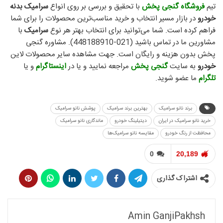
تیم
فروشگاه گنجی پخش
با تحقیق و بررسی بر روی انواع
سرامیک بدنه
خودرو
در بازار مسیر انتخاب و خرید مناسب‌ترین محصولات را برای شما
فراهم کرده است. شما می‌توانید برای انتخاب بهتر هر نوع
سرامیک
با
مشاورین ما در تماس باشید (021-448188910). مشاوره گنجی
پخش بدون هزینه و رایگان است. جهت مشاهده سایر محصولات لاین
خودرو
به سایت
گنجی پخش
مراجعه نمایید و یا در
اینستاگرام
و یا
تلگرام
ما عضو شوید.
برند نانو سرامیک
بهترین برند سرامیک
پوشش نانو سرامیک
خرید نانو سرامیک در ایران
دیتیلینگ خودرو
ماندگاری نانو سرامیک
محافظت از رنگ خودرو
مقایسه نانو سرامیک‌ها
0
20,189
اشتراک گذاری
Amin GanjiPakhsh