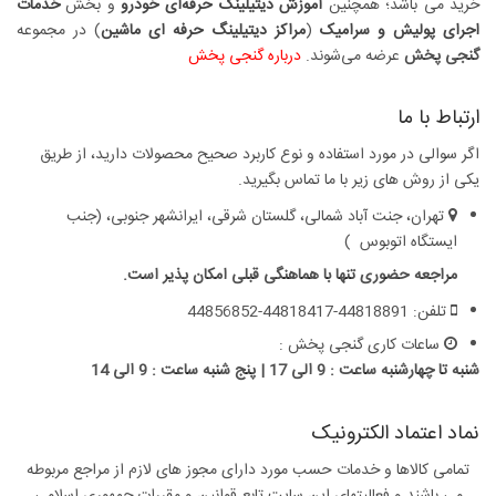
خرید می باشد؛ همچنین
آموزش دیتیلینگ حرفه‌ای خودرو
و بخش
خدمات
اجرای پولیش و سرامیک
(
مراکز دیتیلینگ حرفه ای ماشین
) در مجموعه
گنجی پخش
عرضه می‏‏‏‌شوند.
درباره گنجی پخش
ارتباط با ما
اگر سوالی در مورد استفاده و نوع کاربرد صحیح محصولات دارید، از طریق
یکی از روش های زیر با ما تماس بگیرید.
تهران، جنت آباد شمالی، گلستان شرقی، ایرانشهر جنوبی، (جنب
ایستگاه اتوبوس )
مراجعه حضوری تنها با هماهنگی قبلی امکان پذیر است.
تلفن: 44818891-44818417-44856852
ساعات کاری گنجی پخش :
شنبه تا چهارشنبه ساعت : 9 الی 17 | پنج شنبه ساعت : 9 الی 14
نماد اعتماد الکترونیک
تمامی کالاها و خدمات حسب مورد دارای مجوز های لازم از مراجع مربوطه
می باشند و فعالیتهای این سایت تابع قوانین و مقررات جمهوری اسلامی