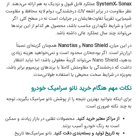
SystemX، Sonax
عملکرد قابل قبول و نزدیک به هم ارائه می‌دهند. از
نظر مقاومت در برابر اشعه UV، درخشندگی، دوام لایه محافظ و مقاومت
شیمیایی، تقریباً تفاوت‌هایشان در جزئیات است نه در سطح کلی. اگر
اجرا و شرایط نگهداری مناسب باشد، محصول هر کدام از این برندها
می‌تواند چند سال عملکرد عالی داشته باشد.
در این میان،
Nano Shield
و
Nanotiss
همچنان گزینه‌ای نسبتاً
ارزان‌تر است. اگر بودجه‌تان محدود است و نمی‌خواهید هزینه زیادی
بدهید، Nano Shield می‌تواند گزینهٔ معقولی باشد؛ اما نباید انتظار
داشت که درخشندگی یا مقاومتش کاملاً با برندهای پریمیوم برابر باشد،
به‌ویژه در شرایط سخت محیطی یا استفاده طولانی‌مدت.
نکات مهم هنگام خرید نانو سرامیک خودرو
برای اینکه بتوانید بهترین نتیجه را از پوشش نانو سرامیک بگیرید، توجه
به چند نکته ضروری است:
از مراکز معتبر خرید کنید.
محصولات تقلبی در بازار زیادند و ممکن
است به رنگ خودرو آسیب بزنند.
به تاریخ تولید و بسته‌بندی دقت کنید.
نانو سرامیک‌ها تاریخ