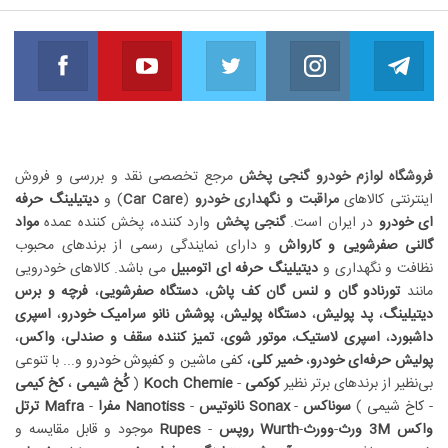
book
Youtube
Twitter
Instagram
Telegram
مارا دنبال کنید
مارا دنبال کنید
مارا دنبال کنید
مارا دنبال کنید
مارا 
فروشگاه لوازم خودرو گنجی پخش
مرجع تخصصی نقد و بررسی و فروش
اینترنتی کالاهای
مراقبت و نگهداری خودرو
(
Car Care
) و
دیتیلینگ حرفه
ای خودرو
در ایران است.
گنجی پخش
وارد کننده، پخش کننده عمده
مواد
گالنی صفرشویی و کارواش
و دارای نمایندگی رسمی از برندهای محبوب
نظافت و نگهداری و
دیتیلینگ حرفه ای اتومبیل
می باشد. کالاهای خودرویی
مانند
تورنادو گان و لنس گان کف پاش
،
دستگاه صفرشویی
،
فرچه و برس
دیتیلینگ
،
پد پولیش
،
دستگاه پولیش
،
پوشش نانو سرامیک خودرو
،
اسپری
داشبورد
،
اسپری لاستیک
،
موتور شوی
،
تمیز کننده سقف و صندلی
،
واکس
،
پولیش حرفه‌ای خودرو
،
خمیر کلی
،
کفی ماشین
و
کفپوش خودرو
و... با تنوعی
بی‌نظیر از برندهای برتر نظیر
کوکمی
-
Koch Chemie
(
کُخ شیمی
،
کخ کیمی
-
کاخ شیمی
)
سوناکس
-
Sonax
نانوتیس
-
Nanotiss
مفرا
-
Mafra
ترتل
واکس
3M
ورث
-
وورث
-
Wurth
روپس
-
Rupes
موجود و قابل مقایسه و