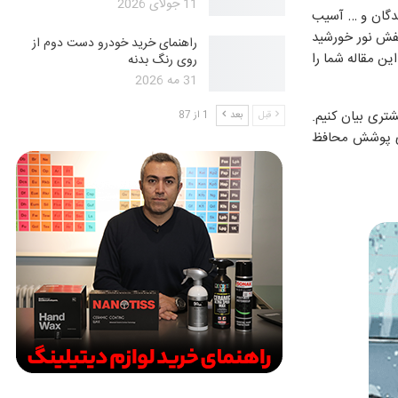
11 جولای 2026
ندگان و … آسیب
بنفش نور خورشید
راهنمای خرید خودرو دست دوم از
ن مقاله شما را
روی رنگ بدنه
31 مه 2026
شتری بیان کنیم.
قبل
بعد
1 از 87
ای پوشش محافظ