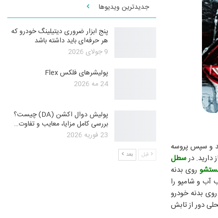
جدیدترین ویدیوها
پنج ابزار ضروری دیتیلینگ خودرو که
هر حرفه‌ای باید داشته باشد
9 جولای 2026
پولیشرهای فلکس Flex
24 مه 2026
پولیش دوال اکشن (DA) چیست؟
بررسی کامل مزایا، معایب و تفاوت…
23 فوریه 2026
د و سپس پروسه
قبل
بعد
دارید. در
سطل
ستشو
روی بدنه
ب آب و شامپو را
وی بدنه خودرو
لی دور از تابش